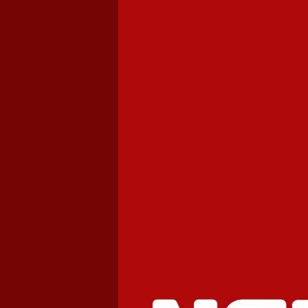
Cơ sở 3 Đan Phượng | Co so 3 d