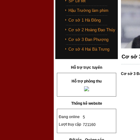
SP Lễ tết
Hậu Trường làm phim
Cơ sở 1 Hà Đông
Cơ sở 2 Hoàng Đạo Thúy
Cơ sở 3 Đan Phượng
Cơ sở 4 Hai Bà Trưng
Cơ sở 
Hỗ trợ trực tuyến
Cơ sở 3 
Hỗ trợ phòng thu
Thống kê website
Đang online
5
Lượt truy cập
721160