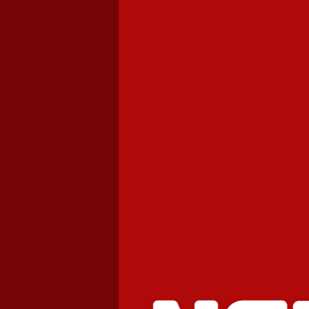
Cơ sở 1 Hà Đông | Co so 1 Ha do