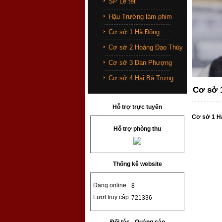
SP Lễ tết
Hậu Trường làm phim
Cơ sở 1 Hà Đông
Cơ sở 2 Hoàng Đạo Thúy
Cơ sở 3 Đan Phượng
Cơ sở 4 Hai Bà Trưng
Cơ sở 
Hỗ trợ trực tuyến
Cơ sở 1 H
Hỗ trợ phòng thu
Thống kê website
Đang online
8
Lượt truy cập
721336