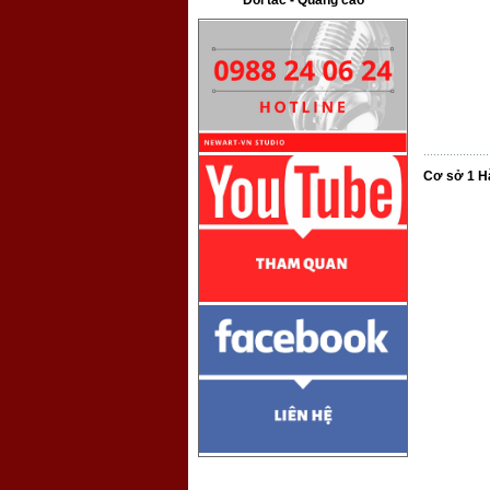
Đối tác - Quảng cáo
Cơ sở 1 H