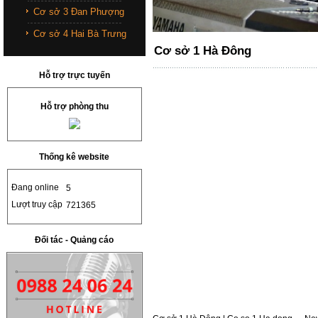
Cơ sở 3 Đan Phượng
Cơ sở 4 Hai Bà Trưng
Cơ sở 1 Hà Đông
Hỗ trợ trực tuyến
Hỗ trợ phòng thu
Thống kê website
Đang online
5
Lượt truy cập
721365
Đối tác - Quảng cáo