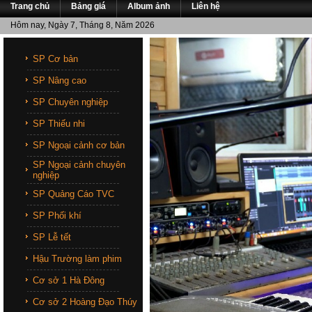
Trang chủ
Bảng giá
Album ảnh
Liên hệ
Hôm nay, Ngày 7, Tháng 8, Năm 2026
SP Cơ bản
SP Nâng cao
SP Chuyên nghiệp
SP Thiếu nhi
SP Ngoại cảnh cơ bản
SP Ngoại cảnh chuyên
nghiệp
SP Quảng Cáo TVC
SP Phối khí
SP Lễ tết
Hậu Trường làm phim
Cơ sở 1 Hà Đông
Cơ sở 2 Hoàng Đạo Thúy