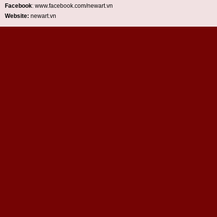
Facebook
: www.facebook.com/newart.vn
Website:
newart.vn