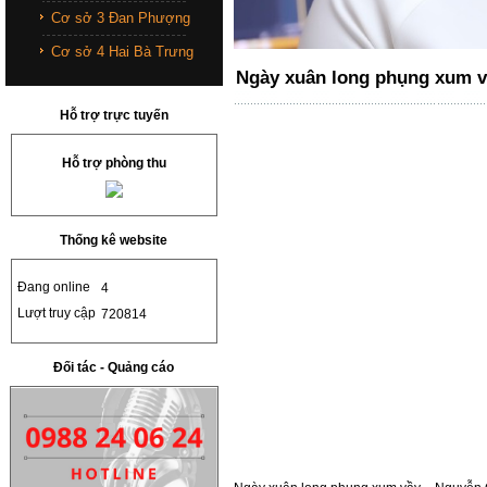
Cơ sở 3 Đan Phượng
Cơ sở 4 Hai Bà Trưng
Ngày xuân long phụng xum 
Hỗ trợ trực tuyến
Hỗ trợ phòng thu
Thống kê website
Đang online
4
Lượt truy cập
720814
Đối tác - Quảng cáo