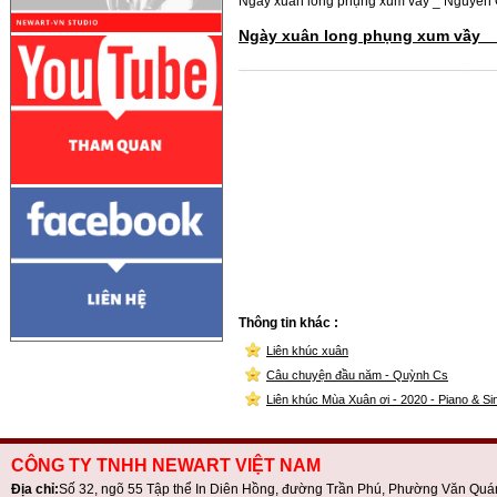
Ngày xuân long phụng xum vầy _ Nguyễn 
Ngày xuân long phụng xum vầy 
Thông tin khác :
Liên khúc xuân
Câu chuyện đầu năm - Quỳnh Cs
Liên khúc Mùa Xuân ơi - 2020 - Piano & Si
CÔNG TY TNHH NEWART VIỆT NAM
Địa chỉ:
Số 32, ngõ 55 Tập thể In Diên Hồng, đường Trần Phú, Phường Văn Quá