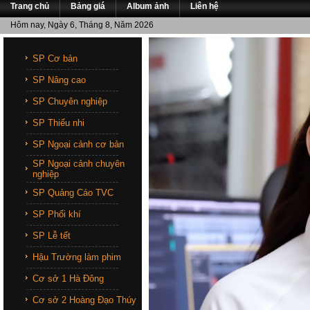
Trang chủ
Bảng giá
Album ảnh
Liên hệ
Hôm nay, Ngày 6, Tháng 8, Năm 2026
SP Cơ bản
SP Nâng cao
SP Chuyên nghiệp
SP Thiếu nhi
SP Ngoại cảnh cơ bản
SP Ngoại cảnh chuyên
nghiệp
SP Quảng Cáo TVC
SP Phối khí
SP Lễ tết
Hậu Trường làm phim
Cơ sở 1 Hà Đông
Cơ sở 2 Hoàng Đạo Thúy