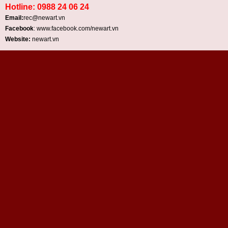
Hotline: 0988 24 06 24
Email:
rec@newart.vn
Facebook
: www.facebook.com/newart.vn
Website:
newart.vn